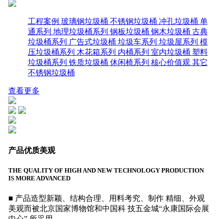
工程案例
玻璃钢垃圾桶
不锈钢垃圾桶
冲孔垃圾桶
单
通系列
地理垃圾桶系列
钢板垃圾桶
钢木垃圾桶
古典
垃圾桶系列
广告式垃圾桶
垃圾车系列
垃圾屋系列
模
压垃圾桶系列
木花箱系列
内桶系列
室内垃圾桶
塑料
垃圾桶系列
铁质垃圾桶
休闲椅系列
核心价值观
其它
不锈钢垃圾桶
查看更多
产品优质美观
THE QUALITY OF HIGH AND NEW TECHNOLOGY PRODUCTION
IS MORE ADVANCED
■ 产品造型新颖、结构合理、用料考究、制作 精细、外观
美观而被北京国家博物馆和中国科 技五金城“永康国际会展
中心” 所采用