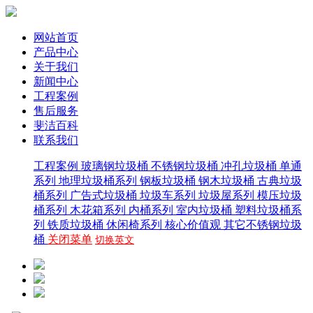
网站首页
产品中心
关于我们
新闻中心
工程案例
售后服务
斐洁百科
联系我们
工程案例
玻璃钢垃圾桶
不锈钢垃圾桶
冲孔垃圾桶
单通
系列
地理垃圾桶系列
钢板垃圾桶
钢木垃圾桶
古典垃圾
桶系列
广告式垃圾桶
垃圾车系列
垃圾屋系列
模压垃圾
桶系列
木花箱系列
内桶系列
室内垃圾桶
塑料垃圾桶系
列
铁质垃圾桶
休闲椅系列
核心价值观
其它不锈钢垃圾
桶
关闭菜单
切换英文