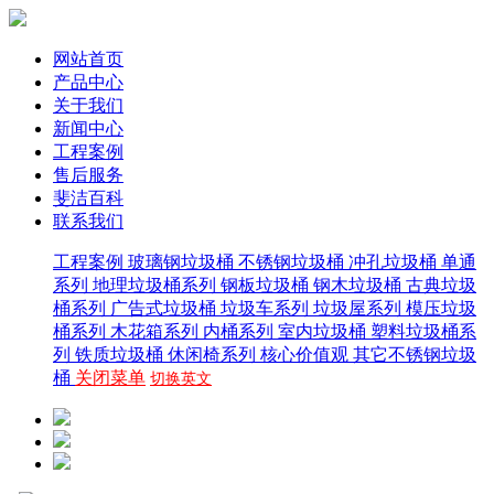
网站首页
产品中心
关于我们
新闻中心
工程案例
售后服务
斐洁百科
联系我们
工程案例
玻璃钢垃圾桶
不锈钢垃圾桶
冲孔垃圾桶
单通
系列
地理垃圾桶系列
钢板垃圾桶
钢木垃圾桶
古典垃圾
桶系列
广告式垃圾桶
垃圾车系列
垃圾屋系列
模压垃圾
桶系列
木花箱系列
内桶系列
室内垃圾桶
塑料垃圾桶系
列
铁质垃圾桶
休闲椅系列
核心价值观
其它不锈钢垃圾
桶
关闭菜单
切换英文