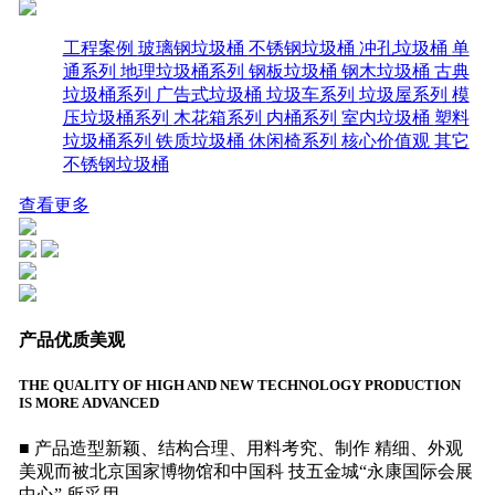
工程案例
玻璃钢垃圾桶
不锈钢垃圾桶
冲孔垃圾桶
单
通系列
地理垃圾桶系列
钢板垃圾桶
钢木垃圾桶
古典
垃圾桶系列
广告式垃圾桶
垃圾车系列
垃圾屋系列
模
压垃圾桶系列
木花箱系列
内桶系列
室内垃圾桶
塑料
垃圾桶系列
铁质垃圾桶
休闲椅系列
核心价值观
其它
不锈钢垃圾桶
查看更多
产品优质美观
THE QUALITY OF HIGH AND NEW TECHNOLOGY PRODUCTION
IS MORE ADVANCED
■ 产品造型新颖、结构合理、用料考究、制作 精细、外观
美观而被北京国家博物馆和中国科 技五金城“永康国际会展
中心” 所采用