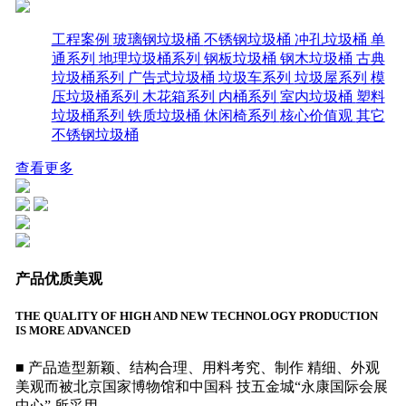
工程案例
玻璃钢垃圾桶
不锈钢垃圾桶
冲孔垃圾桶
单
通系列
地理垃圾桶系列
钢板垃圾桶
钢木垃圾桶
古典
垃圾桶系列
广告式垃圾桶
垃圾车系列
垃圾屋系列
模
压垃圾桶系列
木花箱系列
内桶系列
室内垃圾桶
塑料
垃圾桶系列
铁质垃圾桶
休闲椅系列
核心价值观
其它
不锈钢垃圾桶
查看更多
产品优质美观
THE QUALITY OF HIGH AND NEW TECHNOLOGY PRODUCTION
IS MORE ADVANCED
■ 产品造型新颖、结构合理、用料考究、制作 精细、外观
美观而被北京国家博物馆和中国科 技五金城“永康国际会展
中心” 所采用