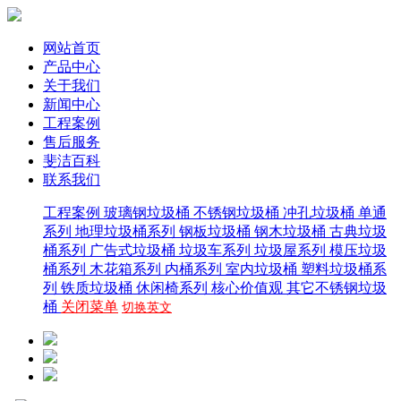
网站首页
产品中心
关于我们
新闻中心
工程案例
售后服务
斐洁百科
联系我们
工程案例
玻璃钢垃圾桶
不锈钢垃圾桶
冲孔垃圾桶
单通
系列
地理垃圾桶系列
钢板垃圾桶
钢木垃圾桶
古典垃圾
桶系列
广告式垃圾桶
垃圾车系列
垃圾屋系列
模压垃圾
桶系列
木花箱系列
内桶系列
室内垃圾桶
塑料垃圾桶系
列
铁质垃圾桶
休闲椅系列
核心价值观
其它不锈钢垃圾
桶
关闭菜单
切换英文