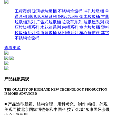
工程案例
玻璃钢垃圾桶
不锈钢垃圾桶
冲孔垃圾桶
单
通系列
地理垃圾桶系列
钢板垃圾桶
钢木垃圾桶
古典
垃圾桶系列
广告式垃圾桶
垃圾车系列
垃圾屋系列
模
压垃圾桶系列
木花箱系列
内桶系列
室内垃圾桶
塑料
垃圾桶系列
铁质垃圾桶
休闲椅系列
核心价值观
其它
不锈钢垃圾桶
查看更多
产品优质美观
THE QUALITY OF HIGH AND NEW TECHNOLOGY PRODUCTION
IS MORE ADVANCED
■ 产品造型新颖、结构合理、用料考究、制作 精细、外观
美观而被北京国家博物馆和中国科 技五金城“永康国际会展
中心” 所采用