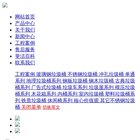
网站首页
产品中心
关于我们
新闻中心
工程案例
售后服务
斐洁百科
联系我们
工程案例
玻璃钢垃圾桶
不锈钢垃圾桶
冲孔垃圾桶
单通
系列
地理垃圾桶系列
钢板垃圾桶
钢木垃圾桶
古典垃圾
桶系列
广告式垃圾桶
垃圾车系列
垃圾屋系列
模压垃圾
桶系列
木花箱系列
内桶系列
室内垃圾桶
塑料垃圾桶系
列
铁质垃圾桶
休闲椅系列
核心价值观
其它不锈钢垃圾
桶
关闭菜单
切换英文